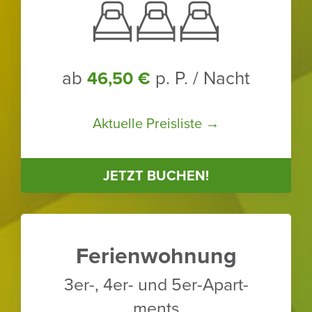
ab
p. P. / Nacht
46,50 €
Aktu­elle Preis­liste →
JETZT BUCHEN!
Feri­en­woh­nung
3er-, 4er- und 5er-Apart­
ments