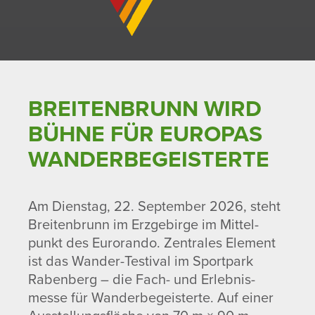
BREI­TEN­BRUNN WIRD
BÜHNE FÜR EUROPAS
WANDER­BE­GEIS­TERTE
Am Dienstag, 22. September 2026, steht
Brei­ten­brunn im Erzge­birge im Mittel­
punkt des Eurorando. Zentrales Element
ist das Wander-Testival im Sport­park
Raben­berg – die Fach- und Erleb­nis­
messe für Wander­be­geis­terte. Auf einer