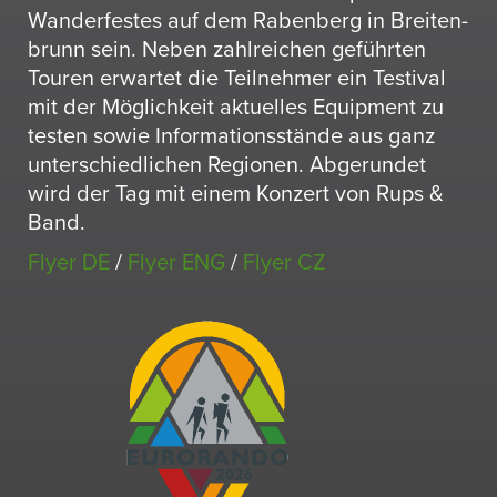
Wander­festes auf dem Raben­berg in Brei­ten­
brunn sein. Neben zahl­rei­chen geführten
Touren erwartet die Teil­nehmer ein Testival
mit der Möglich­keit aktu­elles Equip­ment zu
testen sowie Infor­ma­ti­ons­stände aus ganz
unter­schied­li­chen Regionen. Abge­rundet
wird der Tag mit einem Konzert von Rups &
Band.
Flyer DE
/
Flyer ENG
/
Flyer CZ