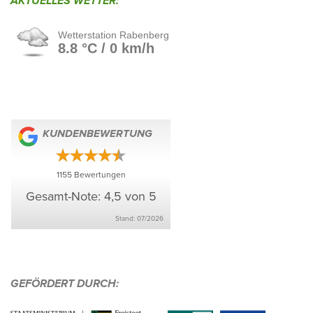
AKTU­ELLES WETTER:
KUNDEN­BE­WER­TUNG
1155
Bewer­tungen
Gesamt-Note: 4,5 von 5
Stand: 07/​2026
GEFÖR­DERT DURCH: