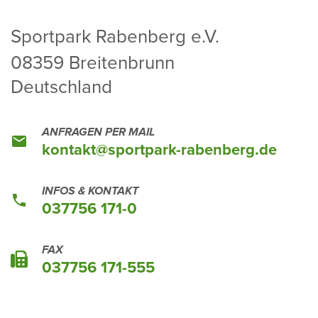
Sport­park Raben­berg e.V.
08359 Brei­ten­brunn
Deutsch­land
ANFRAGEN PER MAIL
kontakt@sport­park-raben­berg.de
INFOS & KONTAKT
037756 171-0
FAX
037756 171-555