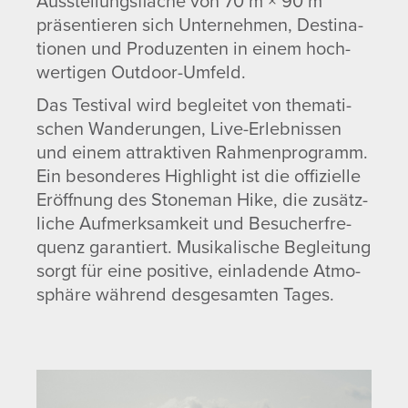
Ausstel­lungs­fläche von 70 m × 90 m
präsen­tieren sich Unter­nehmen, Desti­na­
tionen und Produ­zenten in einem hoch­
wer­tigen Outdoor-Umfeld.
Das Testival wird begleitet von thema­ti­
schen Wande­rungen, Live-Erleb­nissen
und einem attrak­tiven Rahmen­pro­gramm.
Ein beson­deres High­light ist die offi­zi­elle
Eröff­nung des Stoneman Hike, die zusätz­
liche Aufmerk­sam­keit und Besu­cher­fre­
quenz garan­tiert. Musi­ka­li­sche Beglei­tung
sorgt für eine posi­tive, einla­dende Atmo­
sphäre während desge­samten Tages.