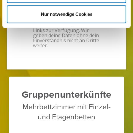
Nur notwendige Cookies
ab
p. P. / Nacht
48,50 €
Aktu­elle Preis­liste →
JETZT BUCHEN!
Grup­pen­un­ter­künfte
Mehr­bett­zimmer mit Einzel-
und Etagen­betten