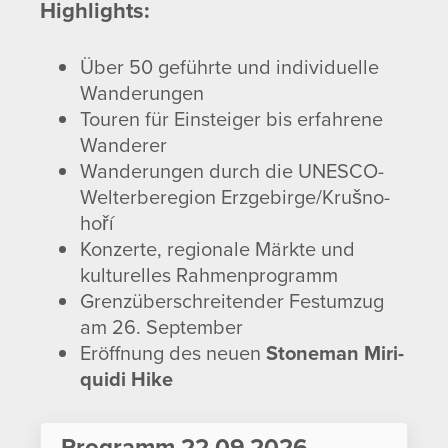
High­lights:
Über 50 geführte und indi­vi­du­elle
Wande­rungen
Touren für Einsteiger bis erfah­rene
Wanderer
Wande­rungen durch die UNESCO-
Welt­er­be­re­gion Erzge­birge/​Kruš­no­
hoří
Konzerte, regio­nale Märkte und
kultu­relles Rahmen­pro­gramm
Grenz­über­schrei­tender Fest­umzug
am 26. September
Eröff­nung des neuen
Stoneman Miri­
quidi Hike
Programm 22.09.2026