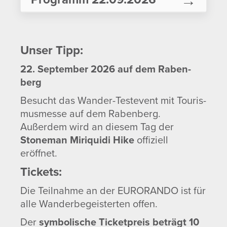
22.09.2026 | 09:00 Uhr
Unser Tipp:
Eröff­nung Testi­v­al­expo
22. September 2026 auf dem Raben­
berg
22.09.2026 | ab 10:00 Uhr
Besucht das Wander-Test­event mit Touris­
Eigen­stän­dige Wande­rungen
mus­messe auf dem Raben­berg.
zu verschie­denen Zielen
Außerdem wird an diesem Tag der
Stoneman Miri­quidi Hike
offi­ziell
22.09.2026 | 10:00–12:00 Uhr
eröffnet.
Start der geführten Wander­
Tickets:
touren, Nordic Walking, Trail­
wan­dern, Historie und
Die Teil­nahme an der EURORANDO ist für
Bergbau rund um den Raben­
alle Wander­be­geis­terten offen.
berg
Der
symbo­li­sche Ticket­preis beträgt 10