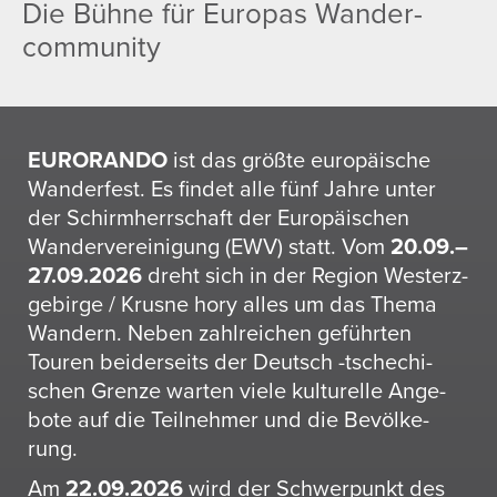
Die Bühne für Europas Wander­
com­mu­nity
EURORANDO
ist das größte euro­päi­sche
Wander­fest. Es findet alle fünf Jahre unter
der Schirm­herr­schaft der Euro­päi­schen
Wander­ver­ei­ni­gung (EWV) statt. Vom
20.09.–
27.09.2026
dreht sich in der Region Westerz­
ge­birge / Krusne hory alles um das Thema
Wandern. Neben zahl­rei­chen geführten
Touren beider­seits der Deutsch -tsche­chi­
schen Grenze warten viele kultu­relle Ange­
bote auf die Teil­nehmer und die Bevöl­ke­
rung.
Am
22.09.2026
wird der Schwer­punkt des