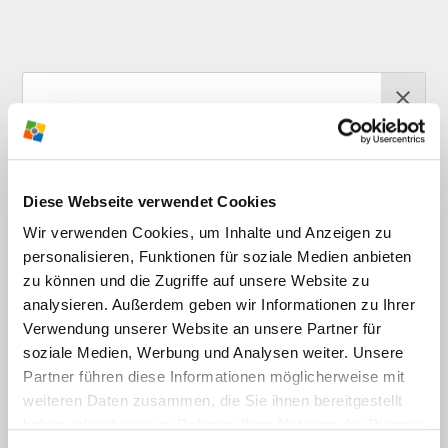
RABEN­BERG-
Diese Webseite verwendet Cookies
NEWS­LETTER
Wir verwenden Cookies, um Inhalte und Anzeigen zu
Jetzt anmelden und wir versorgen
personalisieren, Funktionen für soziale Medien anbieten
dich mehr­mals im Jahr mit brand­
zu können und die Zugriffe auf unsere Website zu
analysieren. Außerdem geben wir Informationen zu Ihrer
heißen News, ausge­wählten Infos,
Verwendung unserer Website an unsere Partner für
tollen Ange­boten und span­nenden
soziale Medien, Werbung und Analysen weiter. Unsere
Themen direkt vom Raben­berg.
Partner führen diese Informationen möglicherweise mit
weiteren Daten zusammen, die Sie ihnen bereitgestellt
Einfach deine E-Mail-Adresse eingeben, den
haben oder die sie im Rahmen Ihrer Nutzung der Dienste
Haken anwählen und auf "News­letter jetzt