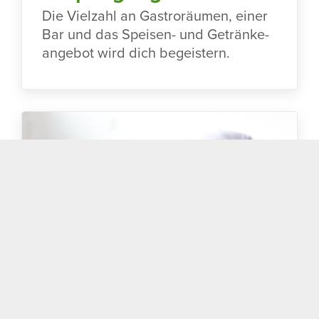
Die Viel­zahl an Gastro­räumen, einer
Bar und das Speisen- und Geträn­ke­
an­gebot wird dich begeis­tern.
Infos &
0377