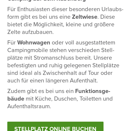
Für Enthu­si­asten dieser beson­deren Urlaubs­
form gibt es bei uns eine
Zelt­wiese
. Diese
bietet die Möglich­keit, kleine und größere
Zelte aufzu­bauen.
Für
Wohn­wagen
oder voll ausge­stat­tetem
Camping­mo­bile stehen verschieden Stell­
plätze mit Strom­an­schluss bereit. Unsere
befes­tigten und ruhig gele­genen Stell­plätze
sind ideal als Zwischen­halt auf Tour oder
auch für einen längeren Aufent­halt.
Zudem gibt es bei uns ein
Funk­ti­ons­ge­
bäude
mit Küche, Duschen, Toiletten und
Aufent­halts­raum.
STELLPLATZ ONLINE BUCHEN