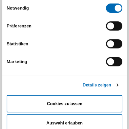
gesammelt haben.
Einwilligungsauswahl
bestellen" klicken! Du erhältst danach von uns
Notwendig
eine E-Mail mit einem Bestä­ti­gungs­link. Klicke auf
diesen Link, um deine Anmel­dung abzu­schließen.
Präferenzen
Statistiken
Marketing
Details zeigen
Cookies zulassen
Auswahl erlauben