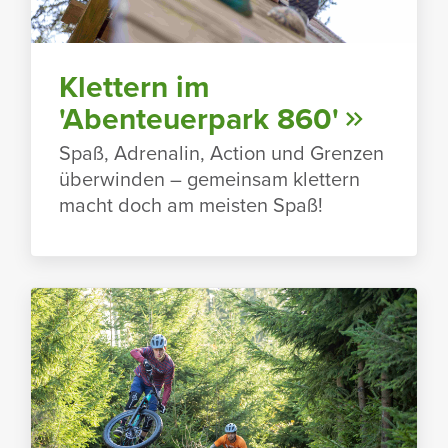
Klet­tern im
'Aben­teu­er­park 860'
Spaß, Adre­nalin, Action und Grenzen
über­winden – gemeinsam klet­tern
macht doch am meisten Spaß!