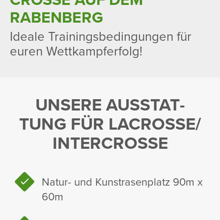
RABEN­BERG
Ideale Trai­nings­be­din­gungen für
euren Wett­kampfer­folg!
UNSERE AUSSTAT­
TUNG FÜR LACROSSE/
INTER­CROSSE
Natur- und Kunst­ra­sen­platz 90m x
60m