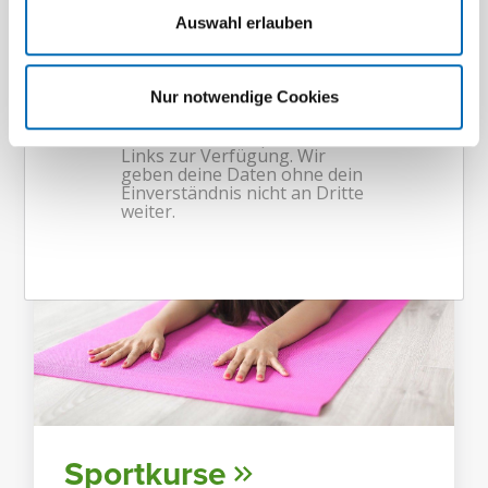
Kunst­rasen- und Beach­vol­ley­ball­
Auswahl erlauben
plätze.
Nur notwendige Cookies
Sport­kurse