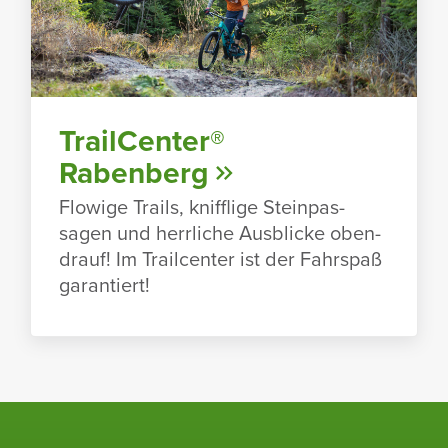
TrailCenter®
Raben­berg
Flowige Trails, kniff­lige Stein­pas­
sagen und herr­liche Ausblicke oben­
drauf! Im Trailcenter ist der Fahr­spaß
garan­tiert!