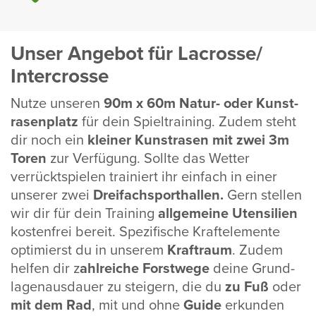
Unser Angebot für Lacrosse/
Inter­crosse
Nutze unseren
90m x 60m Natur- oder Kunst­
ra­sen­platz
für dein Spiel­trai­ning. Zudem steht
dir noch ein
kleiner Kunst­rasen
mit zwei 3m
Toren
zur Verfü­gung. Sollte das Wetter
verrückt­spielen trai­niert ihr einfach in einer
unserer zwei
Drei­fach­sport­hallen.
Gern stellen
wir dir für dein Trai­ning
allge­meine Uten­si­lien
kosten­frei bereit.
Spezi­fi­sche Kraf­t­e­le­mente
opti­mierst du in unserem
Kraft­raum
. Zudem
helfen dir z
ahlreiche Forst­wege
deine Grund­
la­gen­aus­dauer zu stei­gern,
die du
zu Fuß
oder
mit dem Rad
, mit und ohne
Guide
erkunden