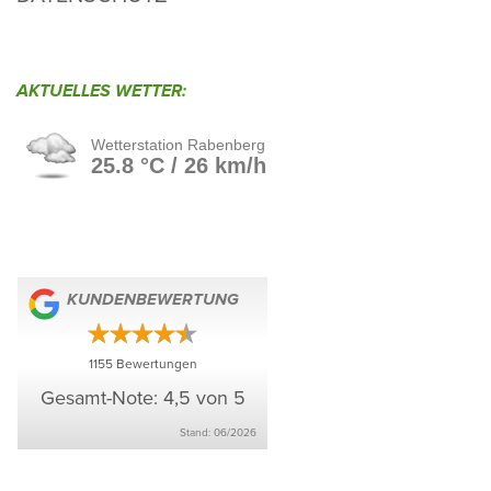
AKTU­ELLES WETTER:
KUNDEN­BE­WER­TUNG
1155
Bewer­tungen
Gesamt-Note: 4,5 von 5
Stand: 06/​2026