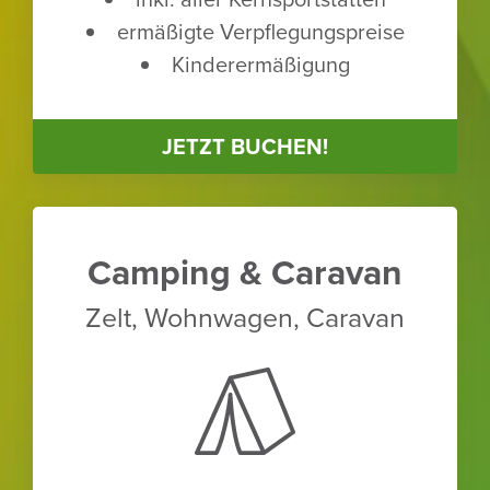
ermä­ßigte Verpfle­gungs­preise
Kinder­er­mä­ßi­gung
JETZT BUCHEN!
Camping & Caravan
Zelt, Wohn­wagen, Caravan