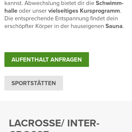
kannst. Abwechs­lung bietet dir die
Schwimm­
halle
oder unser
viel­sei­tiges Kurs­pro­gramm
.
Die entspre­chende Entspan­nung findet dein
erschöpfter Körper in der haus­ei­genen
Sauna
.
AUFENTHALT ANFRAGEN
SPORTSTÄTTEN
LACROSSE/ INTER­