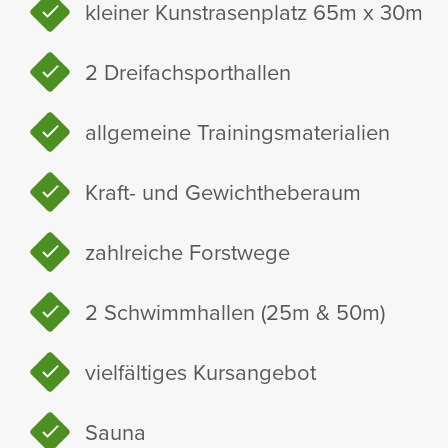
kleiner Kunst­ra­sen­platz 65m x 30m
2 Drei­fach­sport­hallen
allge­meine Trai­nings­ma­te­ria­lien
Kraft- und Gewicht­he­be­raum
zahl­reiche Forst­wege
2 Schwimm­hallen (25m & 50m)
viel­fäl­tiges Kurs­an­gebot
Sauna