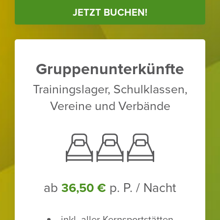
JETZT BUCHEN!
Grup­pen­un­ter­künfte
Trai­nings­lager, Schul­klassen,
Vereine und Verbände
ab
p. P. / Nacht
36,50 €
inkl. aller Kern­sport­stätten