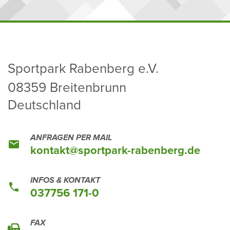
Sport­park Raben­berg e.V.
08359 Brei­ten­brunn
Deutsch­land
ANFRAGEN PER MAIL
kontakt@sport­park-raben­berg.de
INFOS & KONTAKT
037756 171-0
FAX