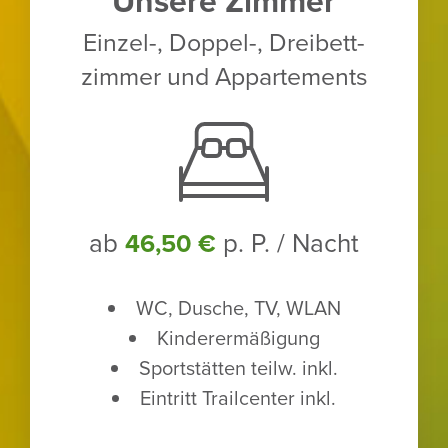
Unsere Zimmer
Einzel-, Doppel-, Drei­bett­
zimmer und Appar­te­ments
ab
p. P. / Nacht
46,50 €
WC, Dusche, TV, WLAN
Kinder­er­mä­ßi­gung
Sport­stätten teilw. inkl.
Eintritt Trailcenter inkl.