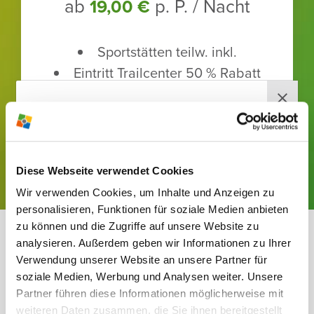
ab
p. P. / Nacht
19,00 €
Sport­stätten teilw. inkl.
Eintritt Trailcenter 50 % Rabatt
Kinder­er­mä­ßi­gung
JETZT BUCHEN!
RABEN­BERG-
Diese Webseite verwendet Cookies
NEWS­LETTER
Wir verwenden Cookies, um Inhalte und Anzeigen zu
Jetzt anmelden und wir versorgen
personalisieren, Funktionen für soziale Medien anbieten
dich mehr­mals im Jahr mit brand­
zu können und die Zugriffe auf unsere Website zu
ZUSATZ­AN­GE­BOTE
analysieren. Außerdem geben wir Informationen zu Ihrer
heißen News, ausge­wählten Infos,
Verwendung unserer Website an unsere Partner für
tollen Ange­boten und span­nenden
FÜR DEIN TRAI­NINGS­
soziale Medien, Werbung und Analysen weiter. Unsere
Themen direkt vom Raben­berg.
LAGER
Partner führen diese Informationen möglicherweise mit
weiteren Daten zusammen, die Sie ihnen bereitgestellt