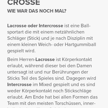
CROSSE
WIE WAR DAS NOCH MAL?
Lacrosse
oder Inter­crosse
ist eine Ball­
sportart die mit einem netzähn­li­chen
Schläger (Stick) und je nach Diszi­plin mit
einem kleinen Weich- oder Hart­gum­mi­ball
gespielt wird.
Beim Herren-
Lacrosse
ist Körper­kon­takt
erlaubt, während dieser bei den Damen
unter­sagt ist und nur Berüh­rungen der
Sticks Teil des Spieles sind. Dagegen wird
Inter­crosse
im Mixed gespielt und es sind
weder Körper­kon­takt noch Stick­schläge
erlaubt. Am Ende hat bei allen Formen das
Team mit den meisten Torschüssen, inner­