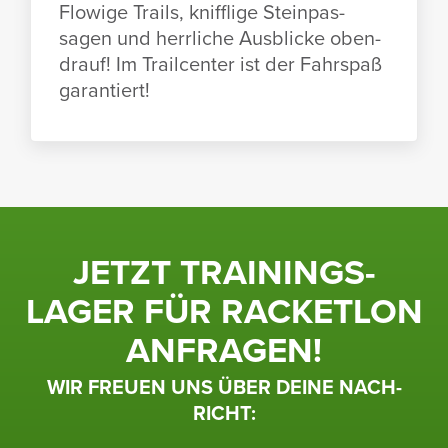
Flowige Trails, kniff­lige Stein­pas­
sagen und herr­liche Ausblicke oben­
drauf! Im Trailcenter ist der Fahr­spaß
garan­tiert!
JETZT TRAI­NINGS­
LAGER FÜR RACKETLON
ANFRAGEN!
WIR FREUEN UNS ÜBER DEINE NACH­
RICHT: