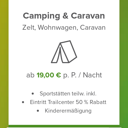
Camping & Caravan
Zelt, Wohn­wagen, Caravan
ab
p. P. / Nacht
19,00 €
Sport­stätten teilw. inkl.
Eintritt Trailcenter 50 % Rabatt
Kinder­er­mä­ßi­gung