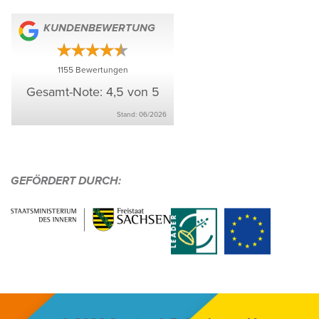
KUNDEN­BE­WER­TUNG
1155
Bewer­tungen
Gesamt-Note: 4,5 von 5
Stand: 06/​2026
GEFÖR­DERT DURCH:
Infos &
0377