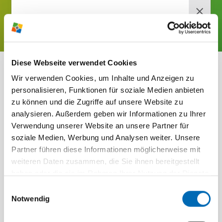
JETZT BUCHEN!
RABEN­BERG-
Diese Webseite verwendet Cookies
NEWS­LETTER
ZUSATZ­AN­GE­BOTE
Wir verwenden Cookies, um Inhalte und Anzeigen zu
Jetzt anmelden und wir versorgen
FÜR DEIN TRAI­NINGS­
personalisieren, Funktionen für soziale Medien anbieten
dich mehr­mals im Jahr mit brand­
zu können und die Zugriffe auf unsere Website zu
LAGER
analysieren. Außerdem geben wir Informationen zu Ihrer
heißen News, ausge­wählten Infos,
Verwendung unserer Website an unsere Partner für
tollen Ange­boten und span­nenden
soziale Medien, Werbung und Analysen weiter. Unsere
Themen direkt vom Raben­berg.
Partner führen diese Informationen möglicherweise mit
weiteren Daten zusammen, die Sie ihnen bereitgestellt
Einfach deine E-Mail-Adresse eingeben, den
haben oder die sie im Rahmen Ihrer Nutzung der Dienste
Haken anwählen und auf "News­letter jetzt
gesammelt haben.
Einwilligungsauswahl
bestellen" klicken! Du erhältst danach von uns
Notwendig
eine E-Mail mit einem Bestä­ti­gungs­link. Klicke auf
diesen Link, um deine Anmel­dung abzu­schließen.