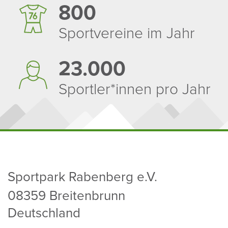
800
Sport­ver­eine im Jahr
23.000
Sportler*innen pro Jahr
Sport­park Raben­berg e.V.
08359 Brei­ten­brunn
Deutsch­land