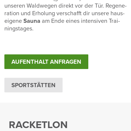
unseren Wald­wegen direkt vor der Tür. Rege­ne­
ra­tion und Erho­lung verschafft dir unsere haus­
ei­gene
Sauna
am Ende eines inten­siven Trai­
nings­tages.
AUFENTHALT ANFRAGEN
SPORTSTÄTTEN
RACKETLON