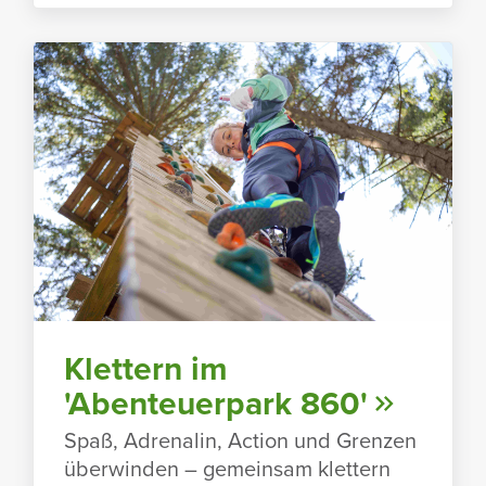
Klet­tern im
'Aben­teu­er­park 860'
Spaß, Adre­nalin, Action und Grenzen
über­winden – gemeinsam klet­tern