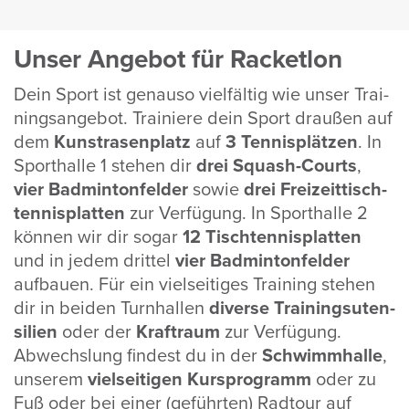
Unser Angebot für Racketlon
Dein Sport ist genauso viel­fältig wie unser Trai­
nings­an­gebot. Trai­niere dein Sport draußen auf
dem
Kunst­ra­sen­platz
auf
3 Tennis­plätzen
. In
Sport­halle 1 stehen dir
drei Squash-Courts
,
vier Badmin­ton­felder
sowie
drei Frei­zeit­tisch­
ten­nis­platten
zur Verfü­gung. In Sport­halle 2
können wir dir sogar
12 Tisch­ten­nis­platten
und in jedem drittel
vier Badmin­ton­felder
aufbauen. Für ein viel­sei­tiges Trai­ning stehen
dir in beiden Turn­hallen
diverse Trai­ningsu­ten­
si­lien
oder der
Kraft­raum
zur Verfü­gung.
Abwechs­lung findest du in der
Schwimm­halle
,
unserem
viel­sei­tigen Kurs­pro­gramm
oder zu
Fuß oder bei einer (geführten) Radtour auf