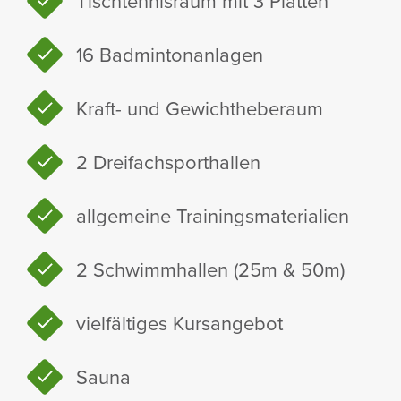
Tisch­ten­nis­raum mit 3 Platten
16 Badmin­ton­an­lagen
Kraft- und Gewicht­he­be­raum
2 Drei­fach­sport­hallen
allge­meine Trai­nings­ma­te­ria­lien
2 Schwimm­hallen (25m & 50m)
viel­fäl­tiges Kurs­an­gebot
Sauna