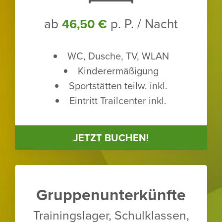
ab
p. P. / Nacht
46,50 €
WC, Dusche, TV, WLAN
Kinder­er­mä­ßi­gung
Sport­stätten teilw. inkl.
Eintritt Trailcenter inkl.
JETZT BUCHEN!
Grup­pen­un­ter­künfte
Trai­nings­lager, Schul­klassen,