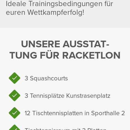
Ideale Trai­nings­be­din­gungen für
euren Wett­kampfer­folg!
UNSERE AUSSTAT­
TUNG FÜR RACKETLON
3 Squash­courts
3 Tennis­plätze Kunst­ra­sen­platz
12 Tisch­ten­nis­platten in Sport­halle 2