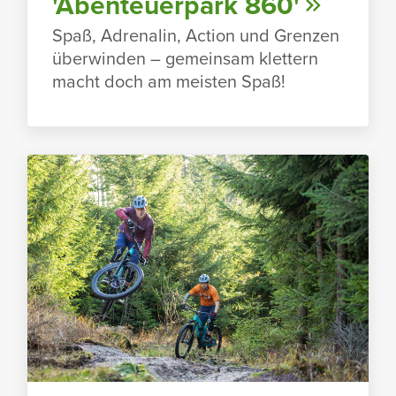
'Aben­teu­er­park 860'
Spaß, Adre­nalin, Action und Grenzen
über­winden – gemeinsam klet­tern
macht doch am meisten Spaß!