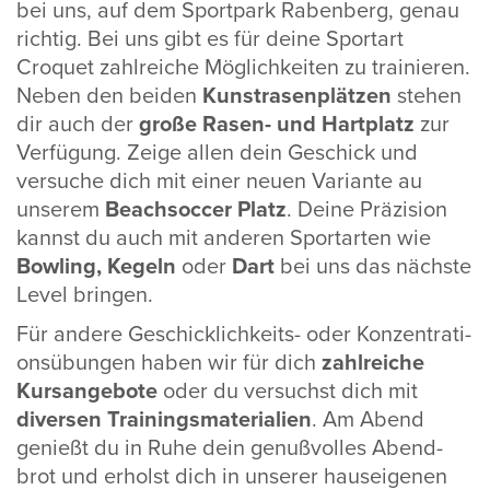
bei uns, auf dem Sport­park Raben­berg, genau
richtig. Bei uns gibt es für deine Sportart
Croquet zahl­reiche Möglich­keiten zu trai­nieren.
Neben den beiden
Kunst­ra­sen­plätzen
stehen
dir auch der
große Rasen- und Hart­platz
zur
Verfü­gung. Zeige allen dein Geschick und
versuche dich mit einer neuen Vari­ante au
unserem
Beach­soccer Platz
. Deine Präzi­sion
kannst du auch mit anderen Sport­arten wie
Bowling, Kegeln
oder
Dart
bei uns das nächste
Level bringen.
Für andere Geschick­lich­keits- oder Konzen­tra­ti­
ons­übungen haben wir für dich
zahl­reiche
Kurs­an­ge­bote
oder du versuchst dich mit
diversen Trai­nings­ma­te­ria­lien
. Am Abend
genießt du in Ruhe dein genuß­volles Abend­
brot und erholst dich in unserer haus­ei­genen