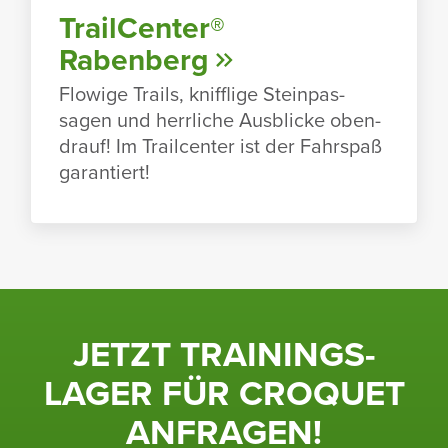
TrailCenter®
Raben­berg
Flowige Trails, kniff­lige Stein­pas­
sagen und herr­liche Ausblicke oben­
drauf! Im Trailcenter ist der Fahr­spaß
garan­tiert!
JETZT TRAI­NINGS­
LAGER FÜR CROQUET
ANFRAGEN!