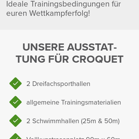
Ideale Trai­nings­be­din­gungen für
euren Wett­kampfer­folg!
UNSERE AUSSTAT­
TUNG FÜR CROQUET
2 Drei­fach­sport­hallen
allge­meine Trai­nings­ma­te­ria­lien
2 Schwimm­hallen (25m & 50m)