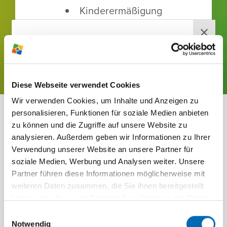
Kinder­er­mä­ßi­gung
JETZT BUCHEN!
RABEN­BERG-
Diese Webseite verwendet Cookies
NEWS­LETTER
Wir verwenden Cookies, um Inhalte und Anzeigen zu
Jetzt anmelden und wir versorgen
personalisieren, Funktionen für soziale Medien anbieten
ZUSATZ­AN­GE­BOTE
dich mehr­mals im Jahr mit brand­
zu können und die Zugriffe auf unsere Website zu
FÜR DEIN TRAI­NINGS­
analysieren. Außerdem geben wir Informationen zu Ihrer
heißen News, ausge­wählten Infos,
Verwendung unserer Website an unsere Partner für
tollen Ange­boten und span­nenden
LAGER
soziale Medien, Werbung und Analysen weiter. Unsere
Themen direkt vom Raben­berg.
Partner führen diese Informationen möglicherweise mit
weiteren Daten zusammen, die Sie ihnen bereitgestellt
Einfach deine E-Mail-Adresse eingeben, den
haben oder die sie im Rahmen Ihrer Nutzung der Dienste
Haken anwählen und auf "News­letter jetzt
gesammelt haben.
Einwilligungsauswahl
bestellen" klicken! Du erhältst danach von uns
Notwendig