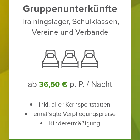
Grup­pen­un­ter­künfte
Trai­nings­lager, Schul­klassen,
Vereine und Verbände
ab
p. P. / Nacht
36,50 €
inkl. aller Kern­sport­stätten
ermä­ßigte Verpfle­gungs­preise
Kinder­er­mä­ßi­gung