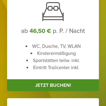
ab
p. P. / Nacht
46,50 €
WC, Dusche, TV, WLAN
Kinder­er­mä­ßi­gung
Sport­stätten teilw. inkl.
Eintritt Trailcenter inkl.
JETZT BUCHEN!