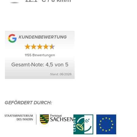
KUNDEN­BE­WER­TUNG
1155
Bewer­tungen
Gesamt-Note: 4,5 von 5
Stand: 06/​2026
GEFÖR­DERT DURCH: