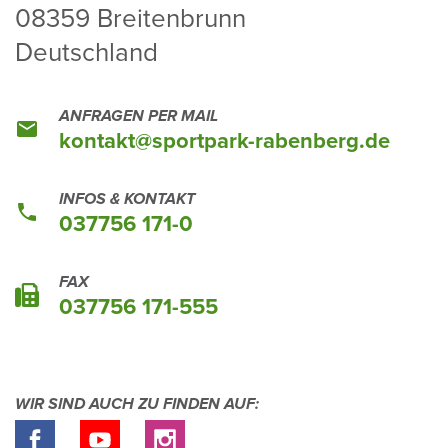
08359 Brei­ten­brunn
Deutsch­land
ANFRAGEN PER MAIL
kontakt@sport­park-raben­berg.de
INFOS & KONTAKT
037756 171-0
FAX
037756 171-555
WIR SIND AUCH ZU FINDEN AUF: