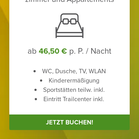
ab
p. P. / Nacht
46,50 €
WC, Dusche, TV, WLAN
Kinder­er­mä­ßi­gung
Sport­stätten teilw. inkl.
Eintritt Trailcenter inkl.
JETZT BUCHEN!