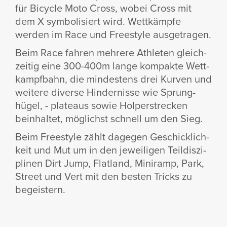
für Bicycle Moto Cross, wobei Cross mit
dem X symbo­li­siert wird. Wett­kämpfe
werden im Race und Free­style ausge­tragen.
Beim Race fahren mehrere Athleten gleich­
zeitig eine 300-400m lange kompakte Wett­
kampf­bahn, die mindes­tens drei Kurven und
weitere diverse Hinder­nisse wie Sprung­
hügel, - plateaus sowie Holper­stre­cken
beinhaltet, möglichst schnell um den Sieg.
Beim Free­style zählt dagegen Geschick­lich­
keit und Mut um in den jewei­ligen Teil­dis­zi­
plinen Dirt Jump, Flat­land, Mini­ramp, Park,
Street und Vert mit den besten Tricks zu
begeis­tern.