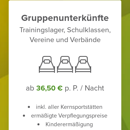
Grup­pen­un­ter­künfte
Trai­nings­lager, Schul­klassen,
Vereine und Verbände
ab
p. P. / Nacht
36,50 €
inkl. aller Kern­sport­stätten
ermä­ßigte Verpfle­gungs­preise
Kinder­er­mä­ßi­gung