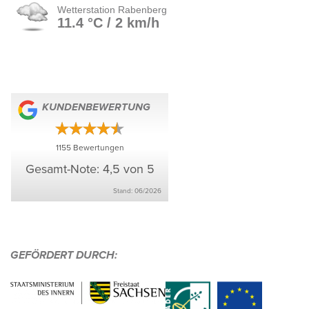
KUNDEN­BE­WER­TUNG
1155
Bewer­tungen
Gesamt-Note: 4,5 von 5
Stand: 06/​2026
GEFÖR­DERT DURCH: