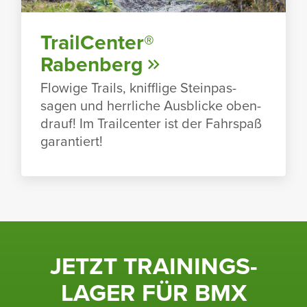
TrailCenter®
Raben­berg
Flowige Trails, kniff­lige Stein­pas­
sagen und herr­liche Ausblicke oben­
drauf! Im Trailcenter ist der Fahr­spaß
garan­tiert!
JETZT TRAI­NINGS­
LAGER FÜR BMX