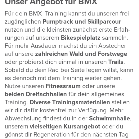
Unser Angebot für BMX
Für dein BMX- Trai­ning kannst du unseren frei
zugäng­li­chen
Pump­t­rack und Skill­par­cour
nutzen und die kleinsten zunächst erste Erfah­
rungen auf unserem
Bike­spiel­platz
sammeln.
Für mehr Ausdauer machst du ein Abste­cher
auf unsere
zahl­rei­chen Wald und Forst­wege
oder probierst dich einmal in unseren
Trails
.
Sobald du dein Rad bei Seite legen willst, kann
es dennoch mit dem Trai­ning weiter gehen.
Nutze unseren
Fitness­raum
oder unsere
beiden Drei­fach­hallen
für dein allge­meines
Trai­ning.
Diverse Trai­nings­ma­te­ria­lien
stellen
wir dir dafür kosten­frei zur Verfü­gung. Mehr
Abwechs­lung findest du in der
Schwimm­halle
,
unserem
viel­sei­tigen Kurs­an­gebot
oder du
gönnst dir Rege­ne­ra­tion für den nächsten Tag