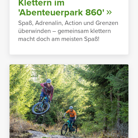
Klet­tern im
'Aben­teu­er­park 860'
Spaß, Adre­nalin, Action und Grenzen
über­winden – gemeinsam klet­tern
macht doch am meisten Spaß!