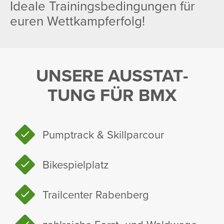
Ideale Trai­nings­be­din­gungen für
euren Wett­kampfer­folg!
UNSERE AUSSTAT­
TUNG FÜR BMX
Pump­t­rack & Skill­par­cour
Bike­spiel­platz
Trailcenter Raben­berg