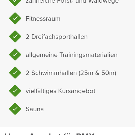
zahl­reiche Forst- und Wald­wege
Fitness­raum
2 Drei­fach­sport­hallen
allge­meine Trai­nings­ma­te­ria­lien
2 Schwimm­hallen (25m & 50m)
viel­fäl­tiges Kurs­an­gebot
Sauna