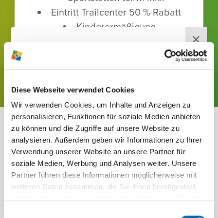
Eintritt Trailcenter 50 % Rabatt
Kinder­er­mä­ßi­gung
JETZT BUCHEN!
RABEN­BERG-
Diese Webseite verwendet Cookies
NEWS­LETTER
Wir verwenden Cookies, um Inhalte und Anzeigen zu
Jetzt anmelden und wir versorgen
personalisieren, Funktionen für soziale Medien anbieten
ZUSATZ­AN­GE­BOTE
dich mehr­mals im Jahr mit brand­
zu können und die Zugriffe auf unsere Website zu
analysieren. Außerdem geben wir Informationen zu Ihrer
heißen News, ausge­wählten Infos,
FÜR DEIN TRAI­NINGS­
Verwendung unserer Website an unsere Partner für
tollen Ange­boten und span­nenden
LAGER
soziale Medien, Werbung und Analysen weiter. Unsere
Themen direkt vom Raben­berg.
Partner führen diese Informationen möglicherweise mit
weiteren Daten zusammen, die Sie ihnen bereitgestellt
Einfach deine E-Mail-Adresse eingeben, den
haben oder die sie im Rahmen Ihrer Nutzung der Dienste
Haken anwählen und auf "News­letter jetzt
gesammelt haben.
Einwilligungsauswahl
bestellen" klicken! Du erhältst danach von uns