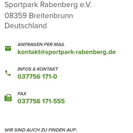
Sport­park Raben­berg e.V.
08359 Brei­ten­brunn
Deutsch­land
ANFRAGEN PER MAIL
kontakt@sport­park-raben­berg.de
INFOS & KONTAKT
037756 171-0
FAX
037756 171-555
WIR SIND AUCH ZU FINDEN AUF: