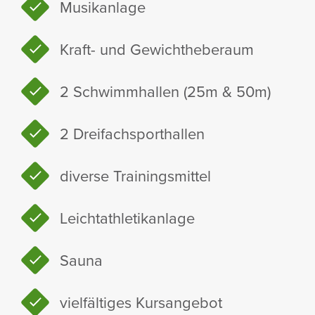
Musik­an­lage
Kraft- und Gewicht­he­be­raum
2 Schwimm­hallen (25m & 50m)
2 Drei­fach­sport­hallen
diverse Trai­nings­mittel
Leicht­ath­le­tik­an­lage
Sauna
viel­fäl­tiges Kurs­an­gebot