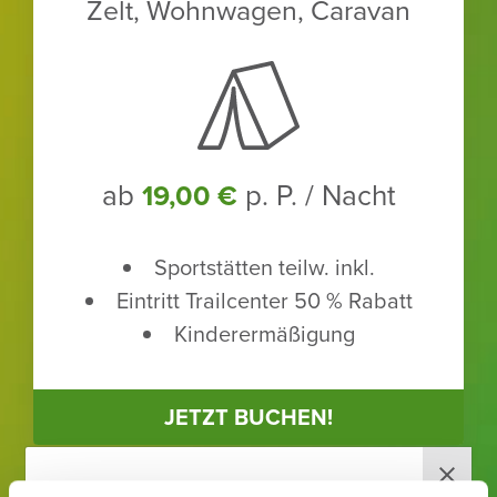
Zelt, Wohn­wagen, Caravan
ab
p. P. / Nacht
19,00 €
Sport­stätten teilw. inkl.
Eintritt Trailcenter 50 % Rabatt
Kinder­er­mä­ßi­gung
JETZT BUCHEN!