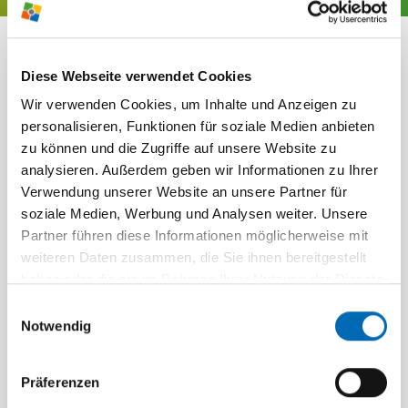
RABEN­BERG-
ZUSATZ­AN­GE­BOTE
Diese Webseite verwendet Cookies
NEWS­LETTER
FÜR DEIN TRAI­NINGS­
Wir verwenden Cookies, um Inhalte und Anzeigen zu
LAGER
Jetzt anmelden und wir versorgen
personalisieren, Funktionen für soziale Medien anbieten
dich mehr­mals im Jahr mit brand­
zu können und die Zugriffe auf unsere Website zu
analysieren. Außerdem geben wir Informationen zu Ihrer
heißen News, ausge­wählten Infos,
Verwendung unserer Website an unsere Partner für
tollen Ange­boten und span­nenden
soziale Medien, Werbung und Analysen weiter. Unsere
Themen direkt vom Raben­berg.
Partner führen diese Informationen möglicherweise mit
weiteren Daten zusammen, die Sie ihnen bereitgestellt
Einfach deine E-Mail-Adresse eingeben, den
haben oder die sie im Rahmen Ihrer Nutzung der Dienste
Haken anwählen und auf "News­letter jetzt
gesammelt haben.
Einwilligungsauswahl
bestellen" klicken! Du erhältst danach von uns
Notwendig
eine E-Mail mit einem Bestä­ti­gungs­link. Klicke auf
diesen Link, um deine Anmel­dung abzu­schließen.
Präferenzen