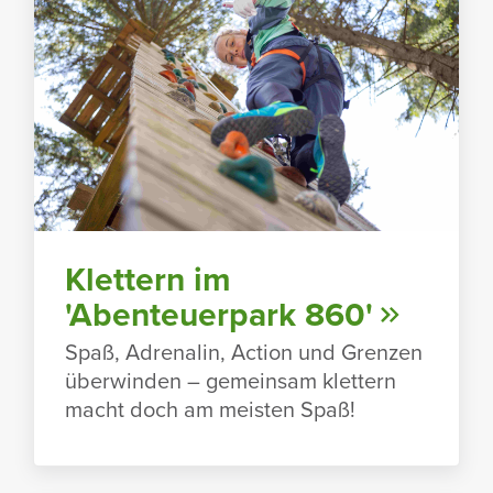
Klet­tern im
'Aben­teu­er­park 860'
Spaß, Adre­nalin, Action und Grenzen
über­winden – gemeinsam klet­tern
macht doch am meisten Spaß!