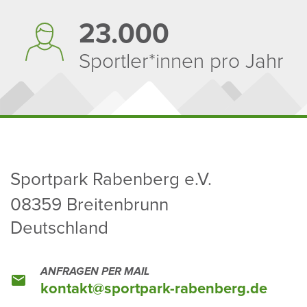
23.000
Sportler*innen pro Jahr
Sport­park Raben­berg e.V.
08359 Brei­ten­brunn
Deutsch­land
ANFRAGEN PER MAIL
kontakt@sport­park-raben­berg.de