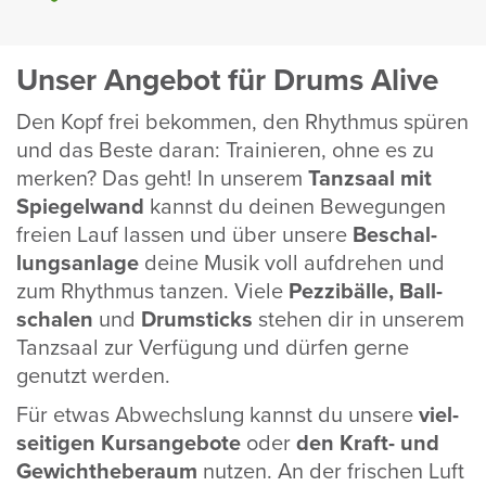
Unser Angebot für Drums Alive
Den Kopf frei bekommen, den Rhythmus spüren
und das Beste daran: Trai­nieren, ohne es zu
merken? Das geht! In unserem
Tanz­saal mit
Spie­gel­wand
kannst du deinen Bewe­gungen
freien Lauf lassen und über unsere
Beschal­
lungs­an­lage
deine Musik voll aufdrehen und
zum Rhythmus tanzen. Viele
Pezzi­bälle, Ball­
schalen
und
Drum­sticks
stehen dir in unserem
Tanz­saal zur Verfü­gung und dürfen gerne
genutzt werden.
Für etwas Abwechs­lung kannst du unsere
viel­
sei­tigen Kurs­an­ge­bote
oder
den Kraft- und
Gewicht­he­be­raum
nutzen. An der frischen Luft