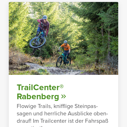
TrailCenter®
Raben­berg
Flowige Trails, kniff­lige Stein­pas­
sagen und herr­liche Ausblicke oben­
drauf! Im Trailcenter ist der Fahr­spaß