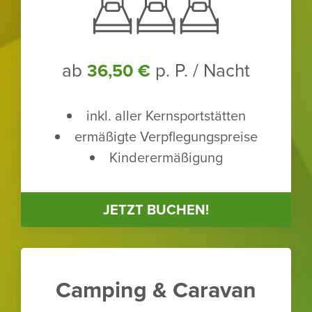
ab
p. P. / Nacht
36,50 €
inkl. aller Kern­sport­stätten
ermä­ßigte Verpfle­gungs­preise
Kinder­er­mä­ßi­gung
JETZT BUCHEN!
Camping & Caravan