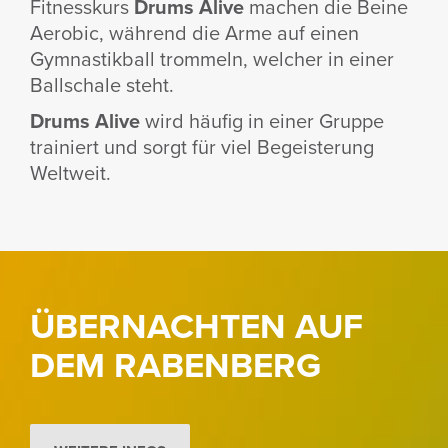
Fitness­kurs
Drums Alive
machen die Beine
Aerobic, während die Arme auf einen
Gymnas­tik­ball trom­meln, welcher in einer
Ball­schale steht.
Drums Alive
wird häufig in einer Gruppe
trai­niert und sorgt für viel Begeis­te­rung
Welt­weit.
ÜBERNACHTEN AUF
DEM RABEN­BERG