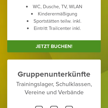
WC, Dusche, TV, WLAN
Kinder­er­mä­ßi­gung
Sport­stätten teilw. inkl.
Eintritt Trailcenter inkl.
JETZT BUCHEN!
Grup­pen­un­ter­künfte
Trai­nings­lager, Schul­klassen,
Vereine und Verbände