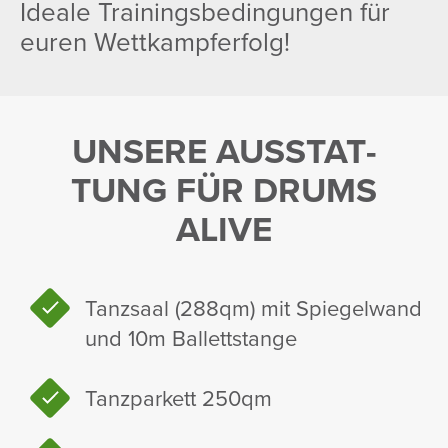
Ideale Trai­nings­be­din­gungen für
euren Wett­kampfer­folg!
UNSERE AUSSTAT­
TUNG FÜR DRUMS
ALIVE
Tanz­saal (288qm) mit Spie­gel­wand
und 10m Ballett­stange
Tanz­par­kett 250qm