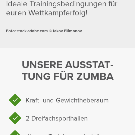
Ideale Trai­nings­be­din­gungen für
euren Wett­kampfer­folg!
Foto: stock.adobe.com © Iakov Fili­monov
UNSERE AUSSTAT­
TUNG FÜR ZUMBA
Kraft- und Gewicht­he­be­raum
2 Drei­fach­sport­hallen