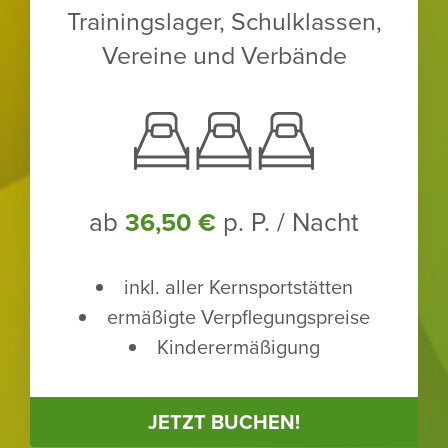
Trai­nings­lager, Schul­klassen,
Vereine und Verbände
ab
p. P. / Nacht
36,50 €
inkl. aller Kern­sport­stätten
ermä­ßigte Verpfle­gungs­preise
Kinder­er­mä­ßi­gung
JETZT BUCHEN!