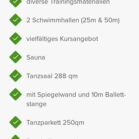
diverse Trai­nings­ma­te­ria­lien
2 Schwimm­hallen (25m & 50m)
viel­fäl­tiges Kurs­an­gebot
Sauna
Tanz­saal 288 qm
mit Spie­gel­wand und 10m Ballett­
stange
Tanz­par­kett 250qm