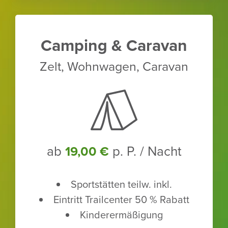
Camping & Caravan
Zelt, Wohn­wagen, Caravan
ab
p. P. / Nacht
19,00 €
Sport­stätten teilw. inkl.
Eintritt Trailcenter 50 % Rabatt
Kinder­er­mä­ßi­gung