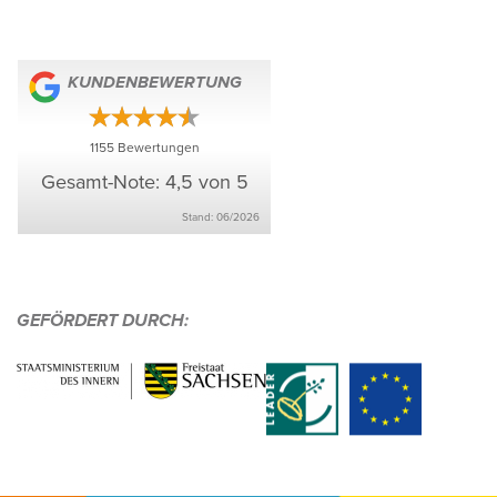
KUNDEN­BE­WER­TUNG
1155
Bewer­tungen
Gesamt-Note: 4,5 von 5
Stand: 06/​2026
GEFÖR­DERT DURCH: