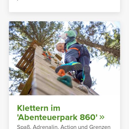
Klet­tern im
'Aben­teu­er­park 860'
Spaß, Adre­nalin, Action und Grenzen