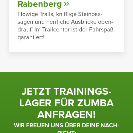
Raben­berg
Flowige Trails, kniff­lige Stein­pas­
sagen und herr­liche Ausblicke oben­
drauf! Im Trailcenter ist der Fahr­spaß
garan­tiert!
JETZT TRAI­NINGS­
LAGER FÜR ZUMBA
ANFRAGEN!
WIR FREUEN UNS ÜBER DEINE NACH­
RICHT: