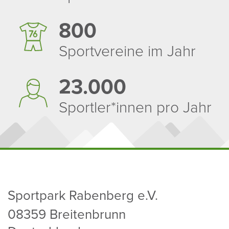
800
Sport­ver­eine im Jahr
23.000
Sportler*innen pro Jahr
Sport­park Raben­berg e.V.
08359 Brei­ten­brunn