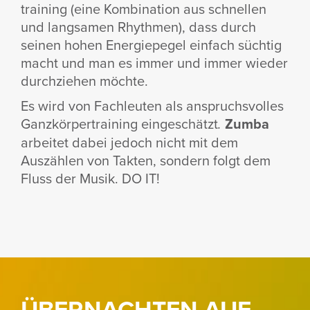
trai­ning (eine Kombi­na­tion aus schnellen
und lang­samen Rhythmen), dass durch
seinen hohen Ener­gie­pegel einfach süchtig
macht und man es immer und immer wieder
durch­ziehen möchte.
Es wird von Fach­leuten als anspruchs­volles
Ganz­kör­per­trai­ning einge­schätzt
Zumba
.
arbeitet dabei jedoch nicht mit dem
Auszählen von Takten, sondern folgt dem
Fluss der Musik. DO IT!
ÜBERNACHTEN AUF