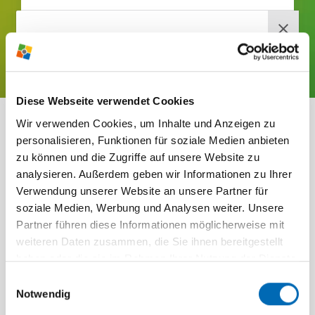
JETZT BUCHEN!
RABEN­BERG-
Diese Webseite verwendet Cookies
NEWS­LETTER
Wir verwenden Cookies, um Inhalte und Anzeigen zu
ZUSATZ­AN­GE­BOTE
Jetzt anmelden und wir versorgen
personalisieren, Funktionen für soziale Medien anbieten
FÜR DEIN TRAI­NINGS­
dich mehr­mals im Jahr mit brand­
zu können und die Zugriffe auf unsere Website zu
analysieren. Außerdem geben wir Informationen zu Ihrer
heißen News, ausge­wählten Infos,
LAGER
Verwendung unserer Website an unsere Partner für
tollen Ange­boten und span­nenden
soziale Medien, Werbung und Analysen weiter. Unsere
Themen direkt vom Raben­berg.
Partner führen diese Informationen möglicherweise mit
weiteren Daten zusammen, die Sie ihnen bereitgestellt
Einfach deine E-Mail-Adresse eingeben, den
haben oder die sie im Rahmen Ihrer Nutzung der Dienste
Haken anwählen und auf "News­letter jetzt
gesammelt haben.
Einwilligungsauswahl
bestellen" klicken! Du erhältst danach von uns
Notwendig
eine E-Mail mit einem Bestä­ti­gungs­link. Klicke auf