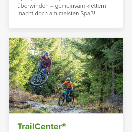
über­winden – gemeinsam klet­tern
macht doch am meisten Spaß!
TrailCenter®