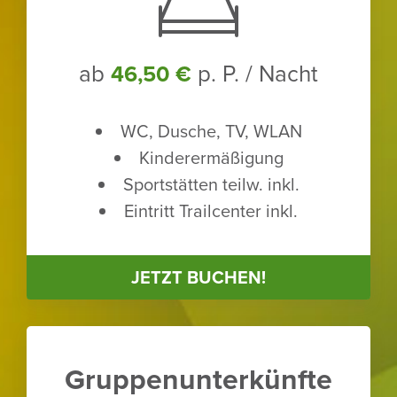
ab
p. P. / Nacht
46,50 €
WC, Dusche, TV, WLAN
Kinder­er­mä­ßi­gung
Sport­stätten teilw. inkl.
Eintritt Trailcenter inkl.
JETZT BUCHEN!
Grup­pen­un­ter­künfte