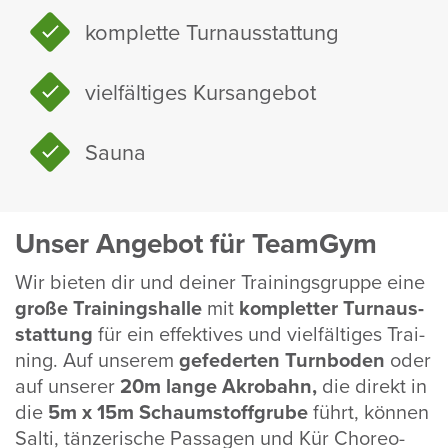
komplette Turn­aus­stat­tung
viel­fäl­tiges Kurs­an­gebot
Sauna
Unser Angebot für TeamGym
Wir bieten dir und deiner Trai­nings­gruppe eine
große Trai­nings­halle
mit
kompletter Turn­aus­
stat­tung
für ein effek­tives und viel­fäl­tiges Trai­
ning. Auf unserem
gefe­derten Turn­boden
oder
auf unserer
20m lange Akro­bahn,
die direkt in
die
5m x 15m Schaum­stoff­grube
führt, können
Salti, tänze­ri­sche Passagen und Kür Choreo­