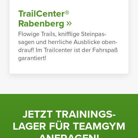
TrailCenter®
Raben­berg
Flowige Trails, kniff­lige Stein­pas­
sagen und herr­liche Ausblicke oben­
drauf! Im Trailcenter ist der Fahr­spaß
garan­tiert!
JETZT TRAI­NINGS­
LAGER FÜR TEAMGYM
ANFRAGEN!