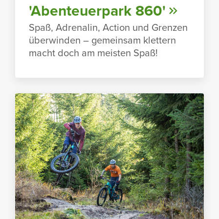
'Aben­teu­er­park 860'
Spaß, Adre­nalin, Action und Grenzen
über­winden – gemeinsam klet­tern
macht doch am meisten Spaß!