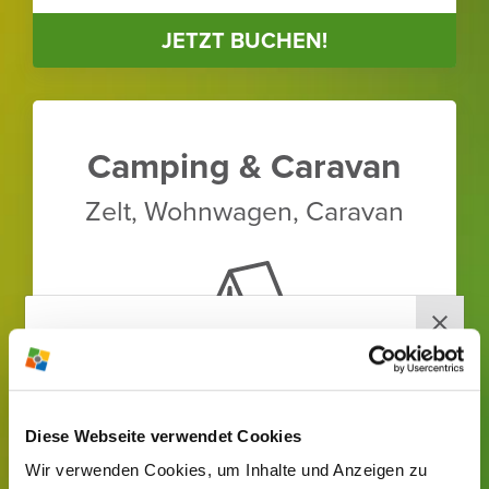
JETZT BUCHEN!
Camping & Caravan
Zelt, Wohn­wagen, Caravan
ab
p. P. / Nacht
19,00 €
RABEN­BERG-
Diese Webseite verwendet Cookies
NEWS­LETTER
Sport­stätten teilw. inkl.
Wir verwenden Cookies, um Inhalte und Anzeigen zu