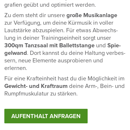
gra­fien geübt und opti­miert werden.
Zu dem steht dir unsere
große Musik­an­lage
zur Verfü­gung, um deine Kürmusik in voller
Laut­stärke abzu­spielen. Für etwas Abwechs­
lung in deiner Trai­nings­ein­heit sorgt unser
300qm
Tanz­saal mit Ballett­stange
und
Spie­
gel­wand
. Dort kannst du deine Haltung verbes­
sern, neue Elemente auspro­bieren und
erlernen.
Für eine Kraft­ein­heit hast du die Möglich­keit im
Gewicht- und Kraft­raum
deine Arm-, Bein- und
Rumpf­mus­ku­latur zu stärken.
AUFENTHALT ANFRAGEN