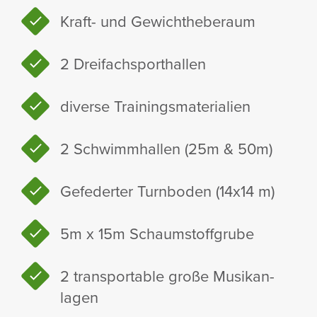
Kraft- und Gewicht­he­be­raum
2 Drei­fach­sport­hallen
diverse Trai­nings­ma­te­ria­lien
2 Schwimm­hallen (25m & 50m)
Gefe­derter Turn­boden (14x14 m)
5m x 15m Schaum­stoff­grube
2 trans­por­table große Musik­an­
lagen