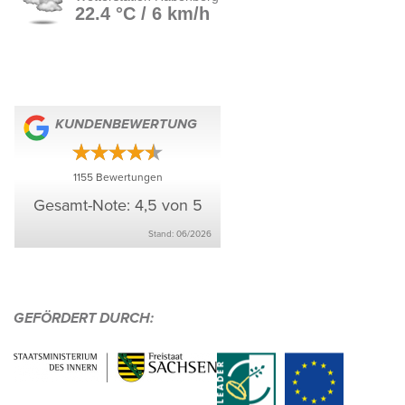
KUNDEN­BE­WER­TUNG
1155
Bewer­tungen
Gesamt-Note: 4,5 von 5
Stand: 06/​2026
GEFÖR­DERT DURCH: