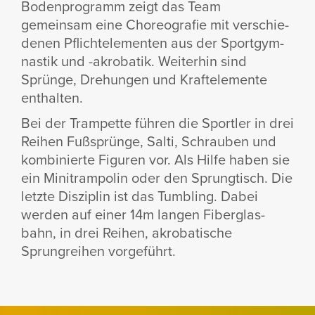
Boden­pro­gramm zeigt das Team
gemeinsam eine Choreo­grafie mit verschie­
denen Pflich­t­e­le­menten aus der Sport­gym­
nastik und -akro­batik. Weiterhin sind
Sprünge, Drehungen und Kraf­t­e­le­mente
enthalten.
Bei der Tram­pette führen die Sportler in drei
Reihen Fußsprünge, Salti, Schrauben und
kombi­nierte Figuren vor. Als Hilfe haben sie
ein Mini­tram­polin oder den Sprung­tisch. Die
letzte Diszi­plin ist das Tumbling. Dabei
werden auf einer 14m langen Fiber­glas­
bahn, in drei Reihen, akro­ba­ti­sche
Sprungreihen vorge­führt.