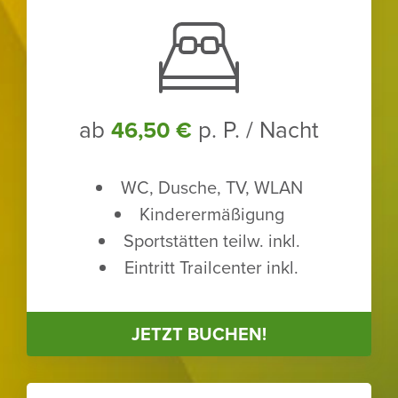
ab
p. P. / Nacht
46,50 €
WC, Dusche, TV, WLAN
Kinder­er­mä­ßi­gung
Sport­stätten teilw. inkl.
Eintritt Trailcenter inkl.
JETZT BUCHEN!