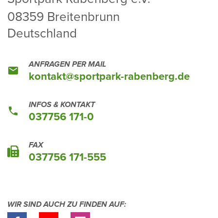
08359 Brei­ten­brunn
Deutsch­land
ANFRAGEN PER MAIL
kontakt@sport­park-raben­berg.de
INFOS & KONTAKT
037756 171-0
FAX
037756 171-555
WIR SIND AUCH ZU FINDEN AUF: