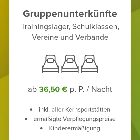
Grup­pen­un­ter­künfte
Trai­nings­lager, Schul­klassen,
Vereine und Verbände
ab
p. P. / Nacht
36,50 €
inkl. aller Kern­sport­stätten
ermä­ßigte Verpfle­gungs­preise
Kinder­er­mä­ßi­gung