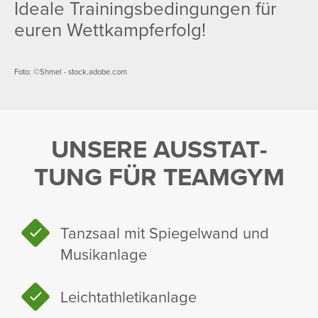
Ideale Trai­nings­be­din­gungen für
euren Wett­kampfer­folg!
Foto: ©Shmel - stock.adobe.com
UNSERE AUSSTAT­
TUNG FÜR TEAMGYM
Tanz­saal mit Spie­gel­wand und
Musik­an­lage
Leicht­ath­le­tik­an­lage