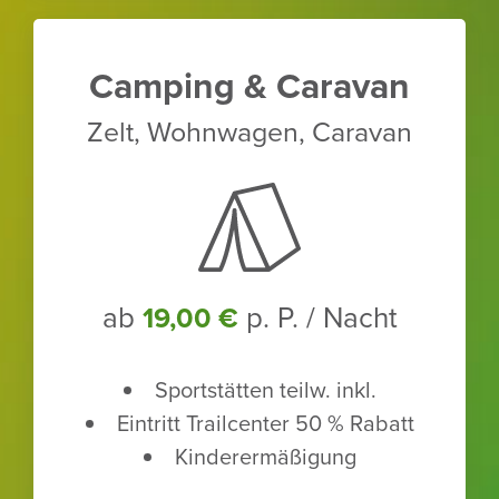
Camping & Caravan
Zelt, Wohn­wagen, Caravan
ab
p. P. / Nacht
19,00 €
Sport­stätten teilw. inkl.
Eintritt Trailcenter 50 % Rabatt
Kinder­er­mä­ßi­gung