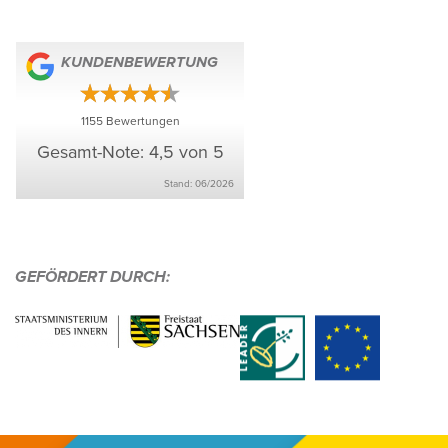
KUNDEN­BE­WER­TUNG
1155
Bewer­tungen
Gesamt-Note: 4,5 von 5
Stand: 06/​2026
GEFÖR­DERT DURCH:
Infos &