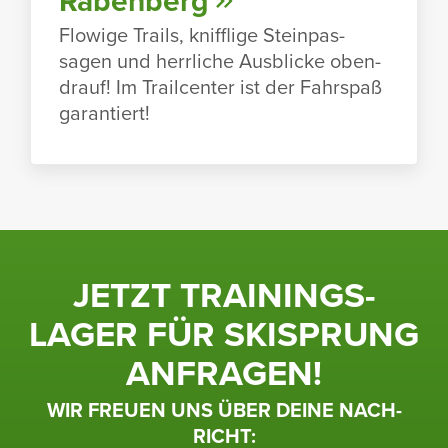
Raben­berg
Flowige Trails, kniff­lige Stein­pas­
sagen und herr­liche Ausblicke oben­
drauf! Im Trailcenter ist der Fahr­spaß
garan­tiert!
JETZT TRAI­NINGS­
LAGER FÜR SKISPRUNG
ANFRAGEN!
WIR FREUEN UNS ÜBER DEINE NACH­
RICHT: