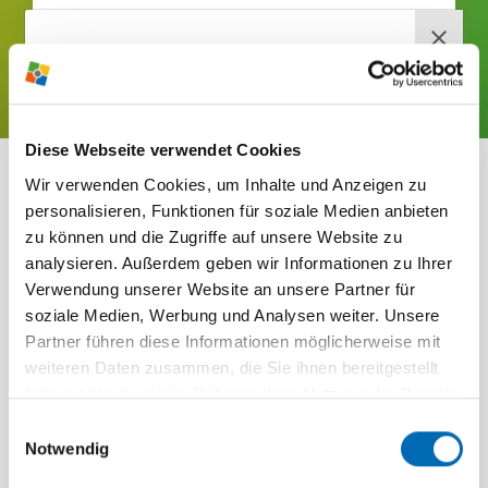
JETZT BUCHEN!
RABEN­BERG-
Diese Webseite verwendet Cookies
NEWS­LETTER
ZUSATZ­AN­GE­BOTE
Wir verwenden Cookies, um Inhalte und Anzeigen zu
Jetzt anmelden und wir versorgen
personalisieren, Funktionen für soziale Medien anbieten
FÜR DEIN TRAI­NINGS­
dich mehr­mals im Jahr mit brand­
zu können und die Zugriffe auf unsere Website zu
analysieren. Außerdem geben wir Informationen zu Ihrer
LAGER
heißen News, ausge­wählten Infos,
Verwendung unserer Website an unsere Partner für
tollen Ange­boten und span­nenden
soziale Medien, Werbung und Analysen weiter. Unsere
Themen direkt vom Raben­berg.
Partner führen diese Informationen möglicherweise mit
weiteren Daten zusammen, die Sie ihnen bereitgestellt
Einfach deine E-Mail-Adresse eingeben, den
haben oder die sie im Rahmen Ihrer Nutzung der Dienste
Haken anwählen und auf "News­letter jetzt
gesammelt haben.
Einwilligungsauswahl
bestellen" klicken! Du erhältst danach von uns
Notwendig
eine E-Mail mit einem Bestä­ti­gungs­link. Klicke auf
diesen Link, um deine Anmel­dung abzu­schließen.