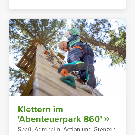
Klet­tern im
'Aben­teu­er­park 860'
Spaß, Adre­nalin, Action und Grenzen