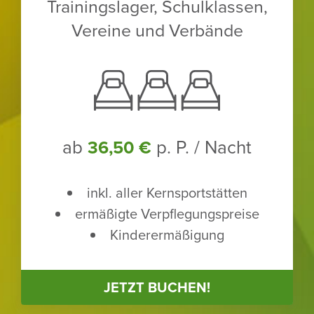
Trai­nings­lager, Schul­klassen,
Vereine und Verbände
ab
p. P. / Nacht
36,50 €
inkl. aller Kern­sport­stätten
ermä­ßigte Verpfle­gungs­preise
Kinder­er­mä­ßi­gung
JETZT BUCHEN!