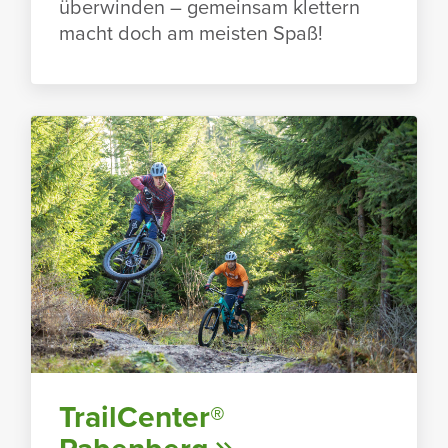
über­winden – gemeinsam klet­tern
macht doch am meisten Spaß!
TrailCenter®