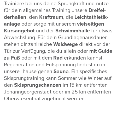
Trai­niere bei uns deine Sprung­kraft und nutze
für dein allge­meines Trai­ning unsere
Drei­fel­
der­hallen
, den
Kraft­raum
, die
Leicht­ath­le­tik­
an­lage
oder sorge mit unserem
viel­sei­tigen
Kurs­an­gebot
und der
Schwimm­halle
für etwas
Abwechs­lung. Für dein Grund­la­gen­aus­dauer
stehen dir zahl­reiche
Wald­wege
direkt vor der
Tür zur Verfü­gung, die du allein oder
mit Guide
zu Fuß
oder mit dem
Rad
erkunden kannst.
Rege­ne­ra­tion und Entspan­nung findest du in
unserer haus­ei­genen
Sauna
. Ein spezi­fi­sches
Skisprung­trai­ning kann Sommer wie Winter auf
den
Skisprung­schanzen
im 15 km entfernten
Johann­ge­or­gen­stadt oder im 25 km entfernten
Ober­wie­sen­thal zuge­bucht werden.