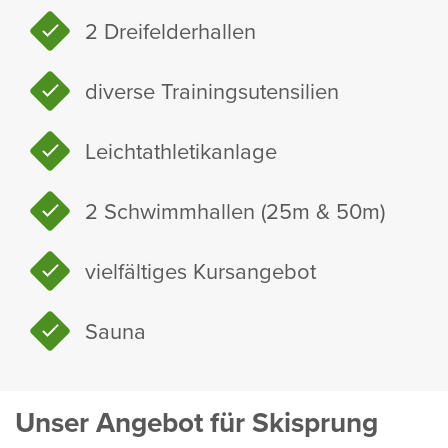
2 Drei­fel­der­hallen
diverse Trai­ningsu­ten­si­lien
Leicht­ath­le­tik­an­lage
2 Schwimm­hallen (25m & 50m)
viel­fäl­tiges Kurs­an­gebot
Sauna
Unser Angebot für Skisprung