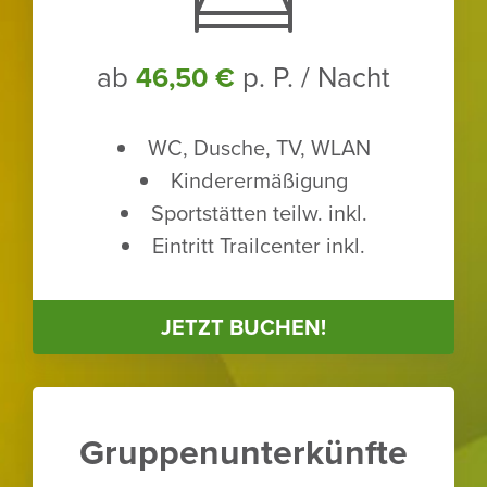
ab
p. P. / Nacht
46,50 €
WC, Dusche, TV, WLAN
Kinder­er­mä­ßi­gung
Sport­stätten teilw. inkl.
Eintritt Trailcenter inkl.
JETZT BUCHEN!
Grup­pen­un­ter­künfte