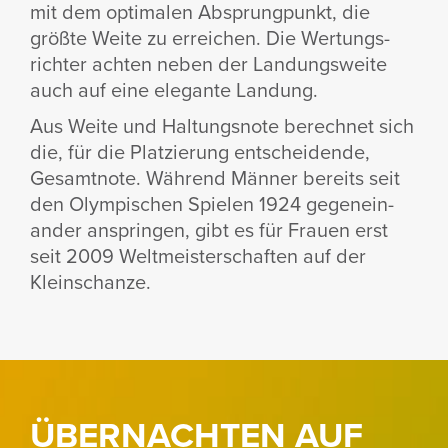
mit dem opti­malen Absprung­punkt, die
größte Weite zu errei­chen. Die Wertungs­
richter achten neben der Landungs­weite
auch auf eine elegante Landung.
Aus Weite und Haltungs­note berechnet sich
die, für die Plat­zie­rung entschei­dende,
Gesamt­note. Während Männer bereits seit
den Olym­pi­schen Spielen 1924 gegen­ein­
ander anspringen, gibt es für Frauen erst
seit 2009 Welt­meis­ter­schaften auf der
Klein­schanze.
ÜBERNACHTEN AUF