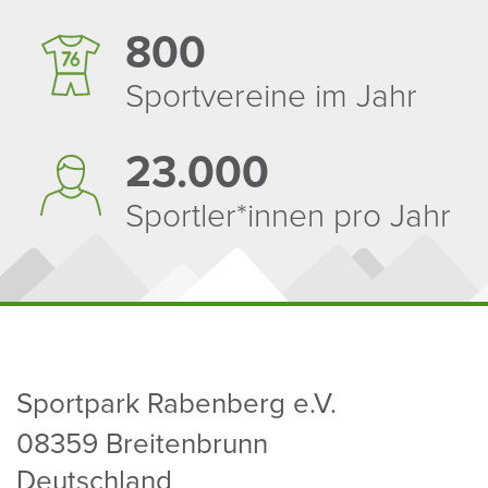
800
Sport­ver­eine im Jahr
23.000
Sportler*innen pro Jahr
Sport­park Raben­berg e.V.
08359 Brei­ten­brunn
Deutsch­land