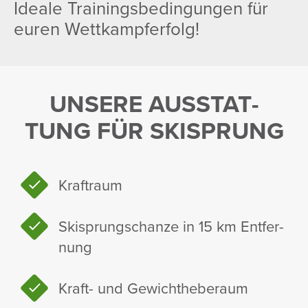
Ideale Trai­nings­be­din­gungen für
euren Wett­kampfer­folg!
UNSERE AUSSTAT­
TUNG FÜR SKISPRUNG
Kraft­raum
Skisprung­schanze in 15 km Entfer­
nung
Kraft- und Gewicht­he­be­raum