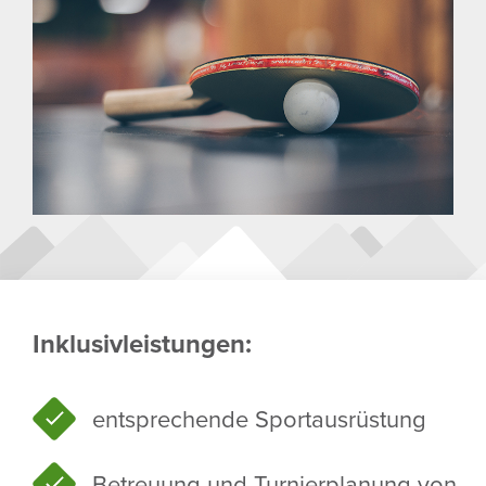
Inklu­siv­leis­tungen:
entspre­chende Sport­aus­rüs­tung
Betreuung und Turnier­pla­nung von