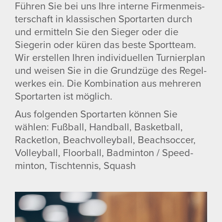
Führen Sie bei uns Ihre interne Firmen­meis­
ter­schaft in klas­si­schen Sport­arten durch
und ermit­teln Sie den Sieger oder die
Siegerin oder küren das beste Sport­team.
Wir erstellen Ihren indi­vi­du­ellen Turnier­plan
und weisen Sie in die Grund­züge des Regel­
werkes ein. Die Kombi­na­tion aus mehreren
Sport­arten ist möglich.
Aus folgenden Sport­arten können Sie
wählen: Fußball, Hand­ball, Basket­ball,
Racketlon, Beach­vol­ley­ball, Beach­soccer,
Volley­ball, Floor­ball, Badminton / Speed­
minton, Tisch­tennis, Squash