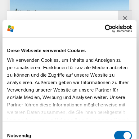
RABEN­BERG-
Diese Webseite verwendet Cookies
NEWS­LETTER
Wir verwenden Cookies, um Inhalte und Anzeigen zu
Jetzt anmelden und wir versorgen
personalisieren, Funktionen für soziale Medien anbieten
dich mehr­mals im Jahr mit brand­
zu können und die Zugriffe auf unsere Website zu
analysieren. Außerdem geben wir Informationen zu Ihrer
heißen News, ausge­wählten Infos,
Sport­stätten
Verwendung unserer Website an unsere Partner für
tollen Ange­boten und span­nenden
Wir über­zeugen mit erst­klas­sigen
soziale Medien, Werbung und Analysen weiter. Unsere
Themen direkt vom Raben­berg.
Sport­stätten, darunter unsere Mehr­
Partner führen diese Informationen möglicherweise mit
weiteren Daten zusammen, die Sie ihnen bereitgestellt
feld­sport­hallen, Schwimm­hallen und
Einfach deine E-Mail-Adresse eingeben, den
haben oder die sie im Rahmen Ihrer Nutzung der Dienste
Kunst­rasen- und Beach­vol­ley­ball­
Haken anwählen und auf "News­letter jetzt
gesammelt haben.
plätze.
Einwilligungsauswahl
bestellen" klicken! Du erhältst danach von uns
Notwendig
eine E-Mail mit einem Bestä­ti­gungs­link. Klicke auf