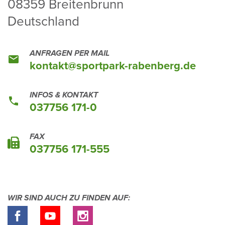
08359 Brei­ten­brunn
Deutsch­land
ANFRAGEN PER MAIL
kontakt@sport­park-raben­berg.de
INFOS & KONTAKT
037756 171-0
FAX
037756 171-555
WIR SIND AUCH ZU FINDEN AUF: