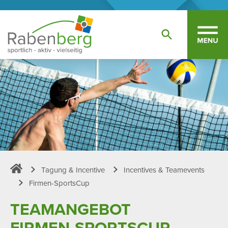
Tagung & Incentive
Incentives & Teamevents
Sportpark Rabenberg
Firmen-SportsCup
TEAM­AN­GEBOT
FIRMEN-SPORTSCUP