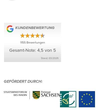
KUNDEN­BE­WER­TUNG
1155
Bewer­tungen
Gesamt-Note: 4,5 von 5
Stand: 03/​2026
GEFÖR­DERT DURCH: