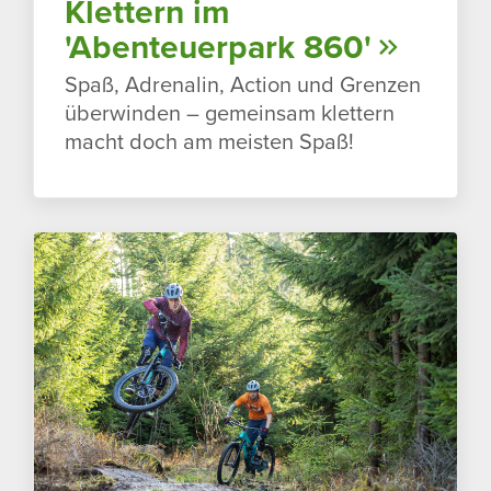
Klet­tern im
'Aben­teu­er­park 860'
Spaß, Adre­nalin, Action und Grenzen
über­winden – gemeinsam klet­tern
macht doch am meisten Spaß!