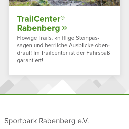
TrailCenter®
Raben­berg
Flowige Trails, kniff­lige Stein­pas­
sagen und herr­liche Ausblicke oben­
drauf! Im Trailcenter ist der Fahr­spaß
garan­tiert!
Sport­park Raben­berg e.V.