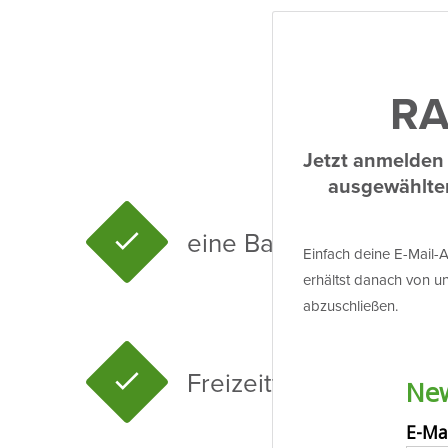
AU
v
RA
Jetzt anmelden 
ausge­wählte
eine Basket­ball­an­lage
Einfach deine E-Mail-A
erhältst danach von un
abzu­schließen.
Frei­zeit­fuß­ball möglich