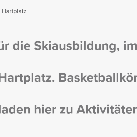
Hart­platz
r die Skiaus­bil­dung, i
art­platz. Basket­ball­kör
aden hier zu Akti­vi­täte