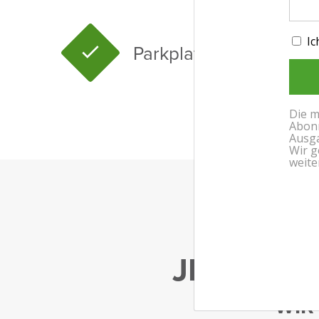
Park­platz
JETZT EI
WIR