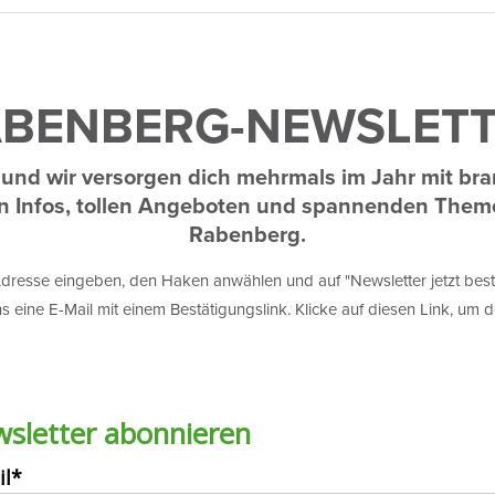
SSTAT­TUNG HART­PL
iel­sei­tige Nutzungs­mög­lich­keite
BEN­BERG-NEWS­LET
und wir versorgen dich mehr­mals im Jahr mit br
n Infos, tollen Ange­boten und span­nenden Them
Raben­berg.
Rund­lauf­bahn 
dresse eingeben, den Haken anwählen und auf "News­letter jetzt beste
s eine E-Mail mit einem Bestä­ti­gungs­link. Klicke auf diesen Link, um
Loipe bei Schn