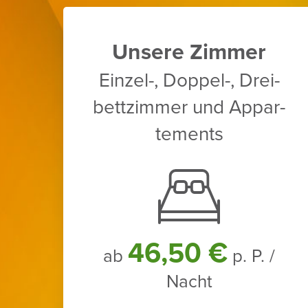
Unsere Zimmer
Einzel-, Doppel-, Drei­
bett­zimmer und Appar­
te­ments
46,50 €
ab
p. P. /
Nacht