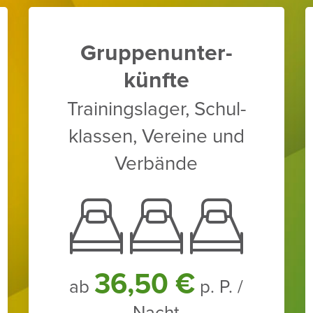
Grup­pen­un­ter­
künfte
Trai­nings­lager, Schul­
klassen, Vereine und
Verbände
36,50 €
ab
p. P. /
Nacht