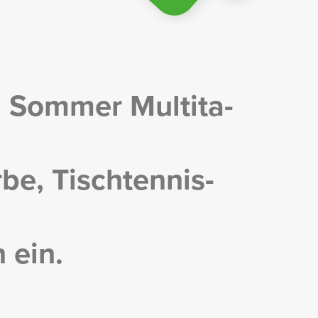
m Sommer Multi­ta­
be, Tisch­ten­nis­
n ein.