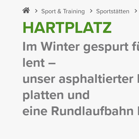
Sport & Training
Sportstätten
Sportpark Rabenberg
HART­PLATZ
Im Winter gespurt fü
lent –
unser asphal­tierter H
platten und
eine Rund­lauf­bahn l