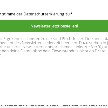
N TRAI­NINGS­LAGER 
 FREUEN UNS AUF EINE NACH­RI