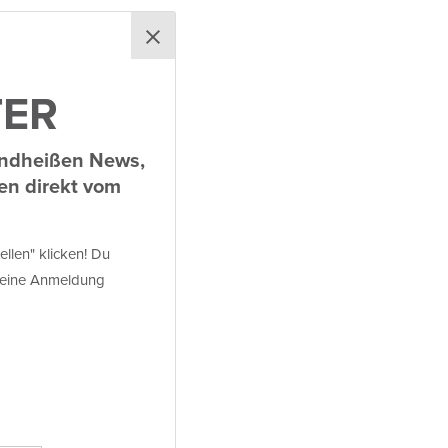
ATZ
n:
TER
and­heißen News,
en direkt vom
zum Skaten
llen" klicken! Du
 deine Anmel­dung
ee