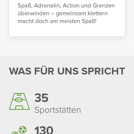
Spaß, Adre­nalin, Action und Grenzen
über­winden – gemeinsam klet­tern
macht doch am meisten Spaß!
WAS FÜR UNS SPRICHT
35
Sport­stätten
130