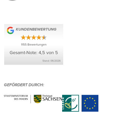
KUNDEN­BE­WER­TUNG
1155
Bewer­tungen
Gesamt-Note: 4,5 von 5
Stand: 06/​2026
GEFÖR­DERT DURCH: