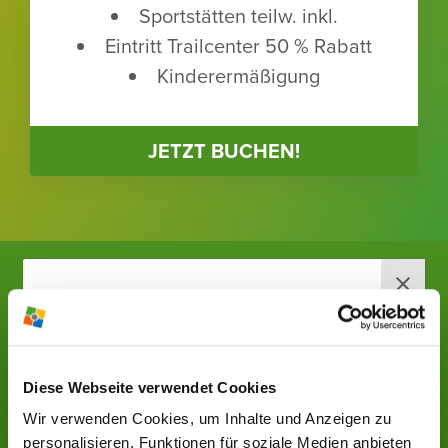
Sport­stätten teilw. inkl.
Eintritt Trailcenter 50 % Rabatt
Kinder­er­mä­ßi­gung
JETZT BUCHEN!
DU MÖCH­TEST DIR
EINE ANDERE
RABEN­BERG-
SPORT­STÄTTE
Diese Webseite verwendet Cookies
NEWS­LETTER
ANSEHEN?
Wir verwenden Cookies, um Inhalte und Anzeigen zu
Jetzt anmelden und wir versorgen
personalisieren, Funktionen für soziale Medien anbieten