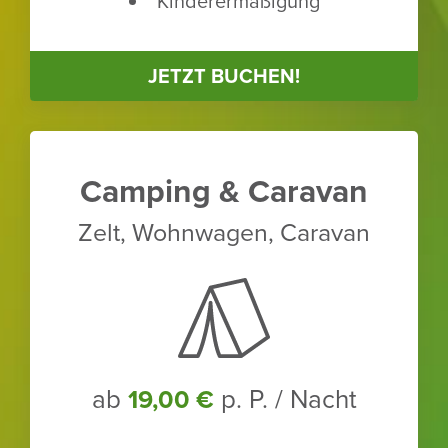
Kinder­er­mä­ßi­gung
JETZT BUCHEN!
Camping & Caravan
Zelt, Wohn­wagen, Caravan
ab
p. P. / Nacht
19,00 €