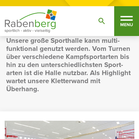
Sport & Training
Sportstätten
Sporthalle 2
Sportpark Rabenberg
SPORT­HALLE 2
Unsere große Sport­halle kann multi­
funk­tional genutzt werden. Vom Turnen
über verschie­dene Kampf­sport­arten bis
hin zu den unter­schied­lichsten Sport­
arten ist die Halle nutzbar. Als High­light
wartet unsere Klet­ter­wand mit
Überhang.