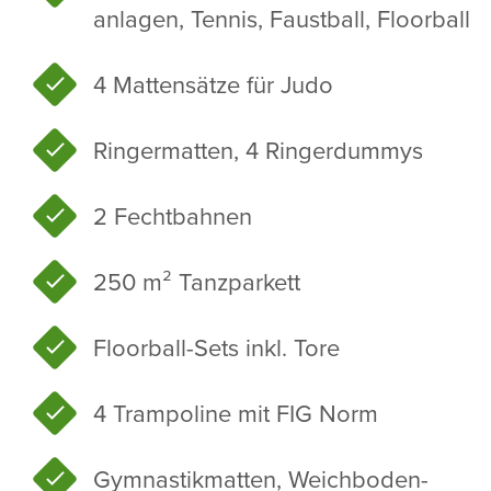
an­lagen, Tennis, Faust­ball, Floor­ball
4 Matten­sätze für Judo
Ringer­matten, 4 Ringer­dummys
2 Fecht­bahnen
250 m² Tanz­par­kett
Floor­ball-Sets inkl. Tore
4 Tram­po­line mit FIG Norm
Gymnas­tik­matten, Weich­bo­den­