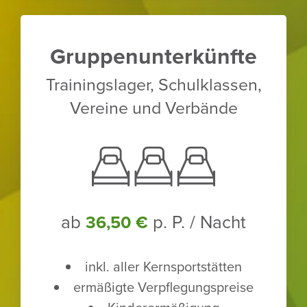
Grup­pen­un­ter­künfte
Trai­nings­lager, Schul­klassen,
Vereine und Verbände
ab
p. P. / Nacht
36,50 €
inkl. aller Kern­sport­stätten
ermä­ßigte Verpfle­gungs­preise