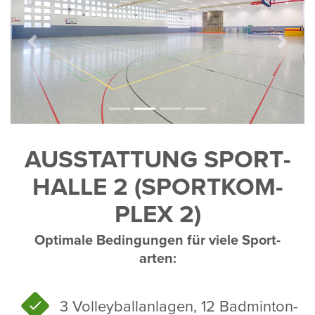
AUSSTAT­TUNG SPORT­
HALLE 2 (SPORT­KOM­
PLEX 2)
Opti­male Bedin­gungen für viele Sport­
arten:
3 Volley­ball­an­lagen, 12 Badmin­ton­