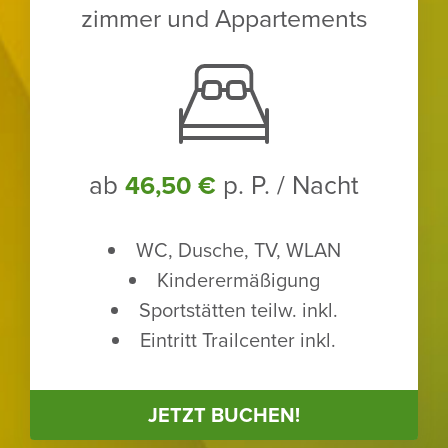
zimmer und Appar­te­ments
ab
p. P. / Nacht
46,50 €
WC, Dusche, TV, WLAN
Kinder­er­mä­ßi­gung
Sport­stätten teilw. inkl.
Eintritt Trailcenter inkl.
JETZT BUCHEN!