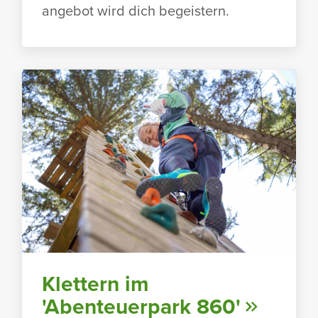
an­gebot wird dich begeis­tern.
Klet­tern im
'Aben­teu­er­park 860'