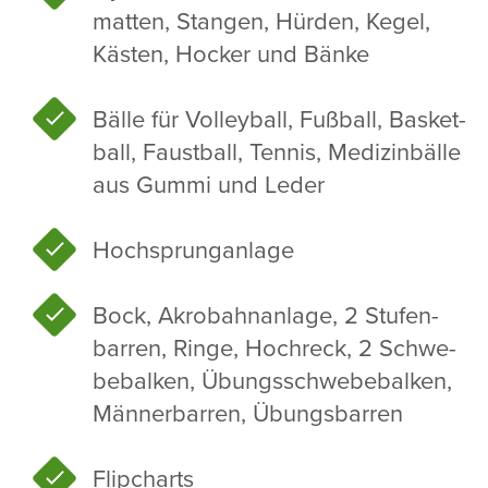
matten, Stangen, Hürden, Kegel,
Kästen, Hocker und Bänke
Bälle für Volley­ball, Fußball, Basket­
ball, Faust­ball, Tennis, Medi­zin­bälle
aus Gummi und Leder
Hoch­sprung­an­lage
Bock, Akro­bahn­an­lage, 2 Stufen­
barren, Ringe, Hoch­reck, 2 Schwe­
be­balken, Übungs­schwe­be­balken,
Männer­barren, Übungs­barren
Flip­charts