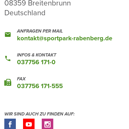
08359 Brei­ten­brunn
Deutsch­land
ANFRAGEN PER MAIL
kontakt@sport­park-raben­berg.de
INFOS & KONTAKT
037756 171-0
FAX
037756 171-555
WIR SIND AUCH ZU FINDEN AUF: